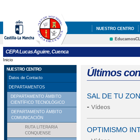
Pa
co
pri
NUESTRO CENTRO
EducamosC
AULA MENTOR
CEPA Lucas Aguirre, Cuenca
Inicio
Se encuentra usted aquí
NUESTRO CENTRO
Últimos co
Datos de Contacto
DEPARTAMENTOS
SAL DE TU ZO
DEPARTAMENTO ÁMBITO
CIENTÍFICO TECNOLÓGICO
-
Vídeos
DEPARTAMENTO ÁMBITO
COMUNICACIÓN
RUTA LITERARIA
OPTIMISMO IN
CONQUENSE