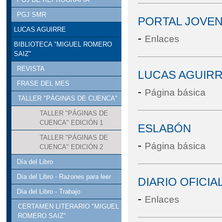
PGJ SMR
PORTAL JOVEN
LUCAS AGUIRRE
-
Enlaces
BIBLIOTECA "MIGUEL ROMERO
SAIZ"
REVISTA
LUCAS AGUIR
FRASE DEL MES
-
Página básica
TALLER "PÁGINAS DE CUENCA"
TALLER "PÁGINAS DE
CUENCA" EDICIÓN 1
ESLABÓN
TALLER "PÁGINAS DE
-
Página básica
CUENCA" EDICIÓN 2
Día del Libro
Día del Libro - Razones para leer
DIARIO OFICIA
Día del Libro - Trabajo
-
Enlaces
CERTAMEN LITERARIO "MIGUEL
ROMERO SAIZ"