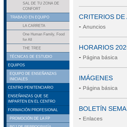
SAL DE TU ZONA DE
CONFORT
CRITERIOS DE
TRABAJO EN EQUIPO
-
LA CARRETA
Anuncios
One Human Family, Food
for All
HORARIOS 202
THE TREE
-
Página básica
TÉCNICAS DE ESTUDIO
EQUIPOS
EQUIPO DE ENSEÑANZAS
IMÁGENES
INICIALES
-
Página básica
CENTRO PENITENCIARIO
ENSEÑANZAS QUE SE
IMPARTEN EN EL CENTRO
BOLETÍN SEMA
FORMACIÓN PROFESIONAL
-
Enlaces
PROMOCIÓN DE LA FP
PGJ DE REPROGRAFÍA