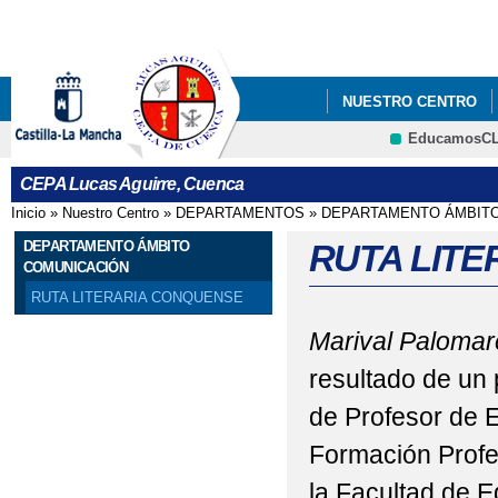
Pa
co
pri
NUESTRO CENTRO
EducamosC
AULA MENTOR
CEPA Lucas Aguirre, Cuenca
Inicio
»
Nuestro Centro
»
DEPARTAMENTOS
»
DEPARTAMENTO ÁMBIT
Se encuentra usted aquí
DEPARTAMENTO ÁMBITO
RUTA LIT
COMUNICACIÓN
RUTA LITERARIA CONQUENSE
Marival Palomar
resultado de un 
de Profesor de E
Formación Profe
la Facultad de 