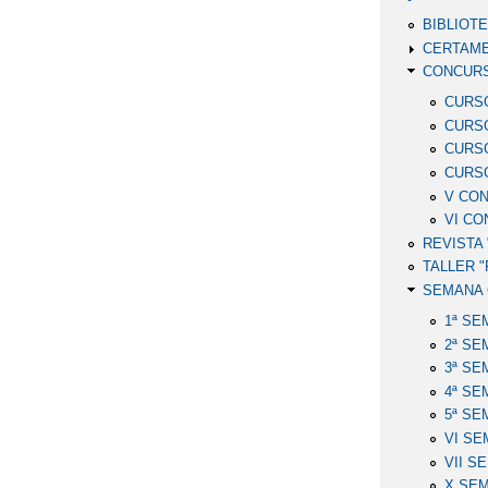
BIBLIOT
CERTAME
CONCURS
CURSO
CURSO
CURSO
CURSO
V CON
VI CO
REVISTA "
TALLER 
SEMANA 
1ª SE
2ª SE
3ª SE
4ª SE
5ª SE
VI SEM
VII S
X SEM