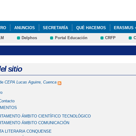
Pasar al
contenido
principal
TRO
ANUNCIOS
SECRETARÍA
QUÉ HACEMOS
ERASMUS 
LM
Delphos
Portal Educación
CRFP
C
l sitio
 de
CEPA Lucas Aguirre, Cuenca
ro
Contacto
AMENTOS
TAMENTO ÁMBITO CIENTÍFICO TECNOLÓGICO
RTAMENTO ÁMBITO COMUNICACIÓN
TA LITERARIA CONQUENSE