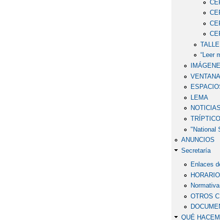
CE
CE
CE
CE
TALLE
“Leer m
IMÁGEN
VENTANA
ESPACIO
LEMA
NOTICIA
TRÍPTIC
"National 
ANUNCIOS
Secretaría
Enlaces de
HORARIOS
Normativ
OTROS C
DOCUMEN
QUÉ HACE