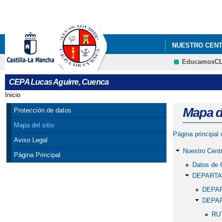
NUESTRO CEN
EducamosC
CEPA Lucas Aguirre, Cuenca
Inicio
Se encuentra usted aquí
Mapa de
Protección de datos
Mapa del sitio
Página principal
Aviso Legal
Nuestro Cent
Página Principal
Datos de 
DEPART
DEPAR
DEPA
RU