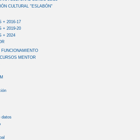
IÓN CULTURAL "ESLABÓN"
+ 2016-17
+ 2019-20
 + 2024
OR
 FUNCIONAMIENTO
 CURSOS MENTOR
S
LM
ción
 datos
o
pal