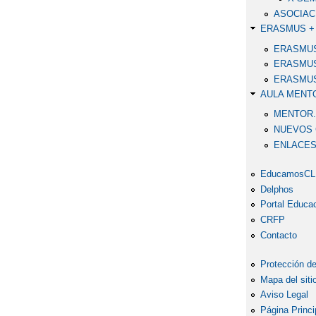
ASOCIAC
ERASMUS +
ERASMUS 
ERASMUS 
ERASMUS
AULA MENT
MENTOR.
NUEVOS
ENLACE
EducamosC
Delphos
Portal Educa
CRFP
Contacto
Protección de
Mapa del siti
Aviso Legal
Página Princi