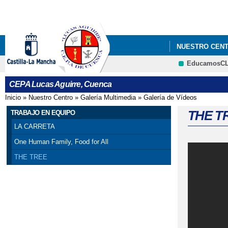
NUESTRO CEN
EducamosC
CEPA Lucas Aguirre, Cuenca
Inicio
»
Nuestro Centro
»
Galería Multimedia
»
Galería de Vídeos
Se encuentra usted aquí
THE T
TRABAJO EN EQUIPO
LA CARRETA
One Human Family, Food for All
THE TREE