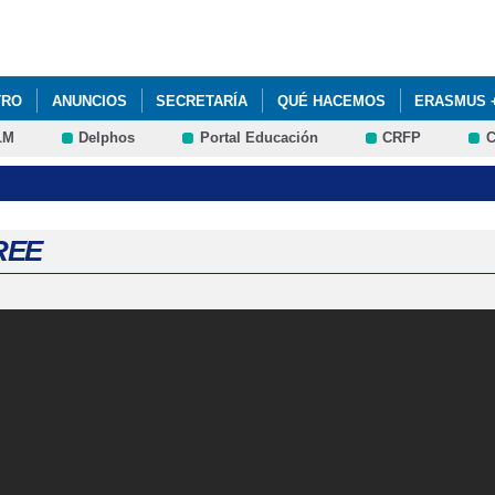
Pasar al
contenido
principal
TRO
ANUNCIOS
SECRETARÍA
QUÉ HACEMOS
ERASMUS 
LM
Delphos
Portal Educación
CRFP
C
REE