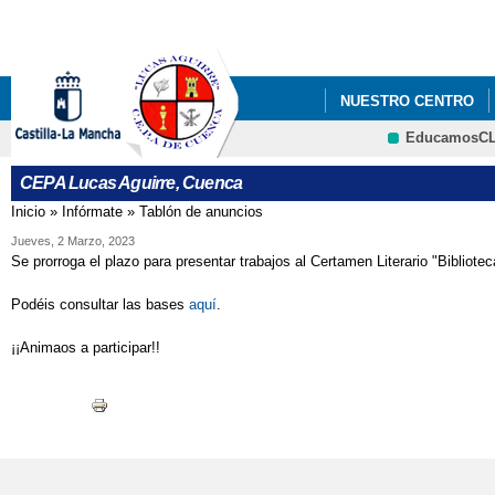
Pa
co
pri
NUESTRO CENTRO
EducamosC
AULA MENTOR
CEPA Lucas Aguirre, Cuenca
Inicio
»
Infórmate
»
Tablón de anuncios
Se encuentra usted aquí
Jueves, 2 Marzo, 2023
Se prorroga el plazo para presentar trabajos al Certamen Literario "Bibliot
Podéis consultar las bases
aquí
.
¡¡Animaos a participar!!