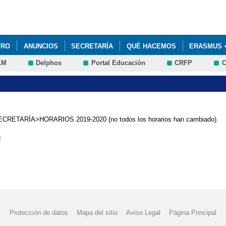
Pasar al
contenido
principal
TRO
ANUNCIOS
SECRETARÍA
QUÉ HACEMOS
ERASMUS 
LM
Delphos
Portal Educación
CRFP
C
en SECRETARÍA>HORARIOS 2019-2020 (no todos los horarios han cambiado).
!
Protección de datos
Mapa del sitio
Aviso Legal
Página Principal