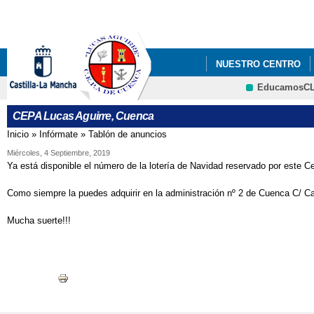
Pa
co
pri
NUESTRO CENTRO
EducamosC
AULA MENTOR
CEPA Lucas Aguirre, Cuenca
Inicio
»
Infórmate
»
Tablón de anuncios
Se encuentra usted aquí
Miércoles, 4 Septiembre, 2019
Ya está disponible el número de la lotería de Navidad reservado por este Ce
Como siempre la puedes adquirir en la administración nº 2 de Cuenca C/ Ca
Mucha suerte!!!