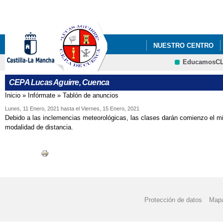
Pa
co
pri
NUESTRO CENTRO
EducamosC
AULA MENTOR
CEPA Lucas Aguirre, Cuenca
Inicio
»
Infórmate
»
Tablón de anuncios
Se encuentra usted aquí
Lunes, 11 Enero, 2021
hasta el
Viernes, 15 Enero, 2021
Debido a las inclemencias meteorológicas, las clases darán comienzo el 
modalidad de distancia.
Protección de datos
Mapa